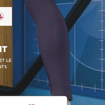
NT
ET LE
NTS